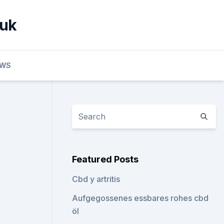
 uk
EWS
Featured Posts
Cbd y artritis
Aufgegossenes essbares rohes cbd
öl