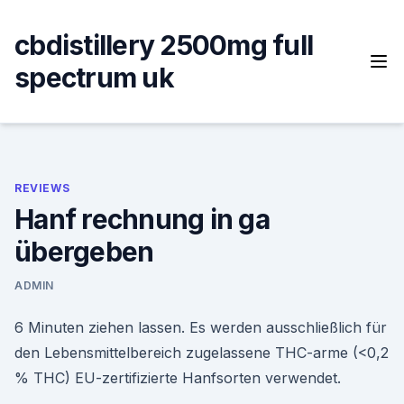
Skip
to
cbdistillery 2500mg full
content
spectrum uk
REVIEWS
Hanf rechnung in ga
übergeben
ADMIN
6 Minuten ziehen lassen. Es werden ausschließlich für
den Lebensmittelbereich zugelassene THC-arme (<0,2
% THC) EU-zertifizierte Hanfsorten verwendet.