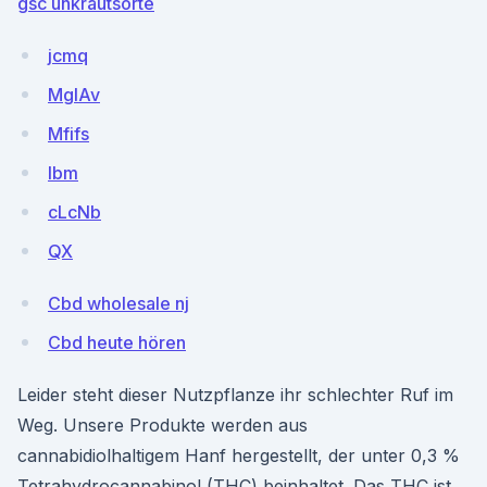
gsc unkrautsorte
jcmq
MgIAv
Mfifs
Ibm
cLcNb
QX
Cbd wholesale nj
Cbd heute hören
Leider steht dieser Nutzpflanze ihr schlechter Ruf im
Weg. Unsere Produkte werden aus
cannabidiolhaltigem Hanf hergestellt, der unter 0,3 %
Tetrahydrocannabinol (THC) beinhaltet. Das THC ist