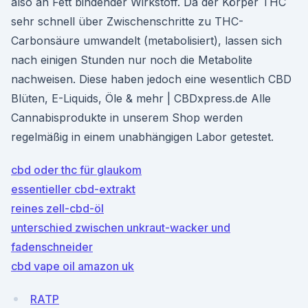
also an Fett bindender Wirkstoff. Da der Körper THC
sehr schnell über Zwischenschritte zu THC-
Carbonsäure umwandelt (metabolisiert), lassen sich
nach einigen Stunden nur noch die Metabolite
nachweisen. Diese haben jedoch eine wesentlich CBD
Blüten, E-Liquids, Öle & mehr | CBDxpress.de Alle
Cannabisprodukte in unserem Shop werden
regelmäßig in einem unabhängigen Labor getestet.
cbd oder thc für glaukom
essentieller cbd-extrakt
reines zell-cbd-öl
unterschied zwischen unkraut-wacker und
fadenschneider
cbd vape oil amazon uk
RATP