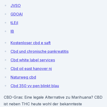
JVSO
GDOAl
tLEjl
lB
Kostenloser cbd e saft
Cbd und chronische pankreatitis
Cbd white label services
Cbd oil east hanover nj
Naturweg cbd
Cbd 350 vv pen blinkt blau
CBD-Gras: Eine legale Alternative zu Marihuana? CBD
ist neben THC heute wohl der bekannteste