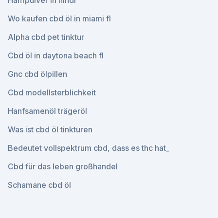
Hanfpulver in hindi
Wo kaufen cbd öl in miami fl
Alpha cbd pet tinktur
Cbd öl in daytona beach fl
Gnc cbd ölpillen
Cbd modellsterblichkeit
Hanfsamenöl trägeröl
Was ist cbd öl tinkturen
Bedeutet vollspektrum cbd, dass es thc hat_
Cbd für das leben großhandel
Schamane cbd öl