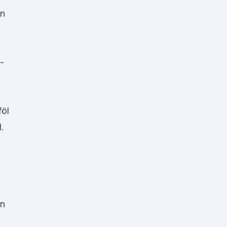
en
-
öl
.
en