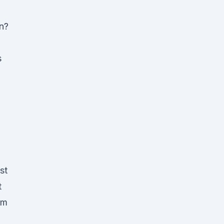
n?
s
st
t
um