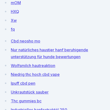
mOM
HXQ
Xw
fq
Cbd neosho mo
Nur natürliches haustier hanf beruhigende
unterstützung für hunde bewertungen
Wolfsmilch hautreaktion
Niedrig thc hoch cbd vape
Ipuff cbd pen
Unkrautstück sauber
Thc gummies bc
Industrielles hanfextraktöl 250