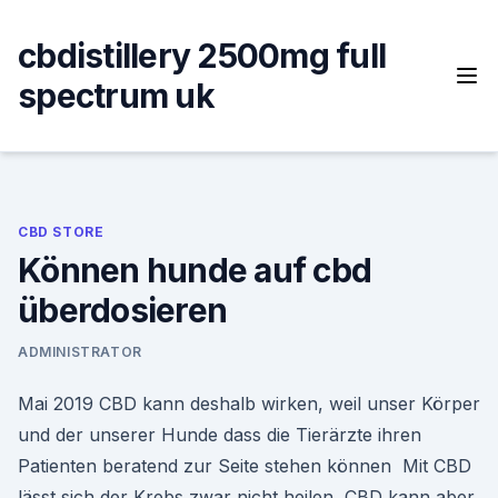
Skip
to
cbdistillery 2500mg full
content
spectrum uk
CBD STORE
Können hunde auf cbd
überdosieren
ADMINISTRATOR
Mai 2019 CBD kann deshalb wirken, weil unser Körper
und der unserer Hunde dass die Tierärzte ihren
Patienten beratend zur Seite stehen können Mit CBD
lässt sich der Krebs zwar nicht heilen, CBD kann aber