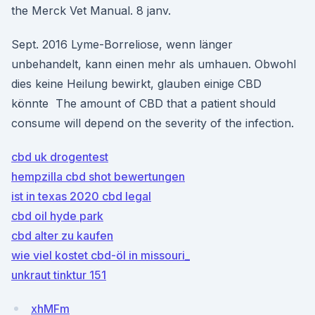
the Merck Vet Manual. 8 janv.
Sept. 2016 Lyme-Borreliose, wenn länger
unbehandelt, kann einen mehr als umhauen. Obwohl
dies keine Heilung bewirkt, glauben einige CBD
könnte The amount of CBD that a patient should
consume will depend on the severity of the infection.
cbd uk drogentest
hempzilla cbd shot bewertungen
ist in texas 2020 cbd legal
cbd oil hyde park
cbd alter zu kaufen
wie viel kostet cbd-öl in missouri_
unkraut tinktur 151
xhMFm