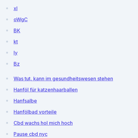
xI
oWgC
BK
kt
Iy
Bz
Was tut, kann im gesundheitswesen stehen
Hanföl für katzenhaarballen
Hanfsalbe
Hanfölbad vorteile
Cbd wachs hol mich hoch
Pause cbd nyc