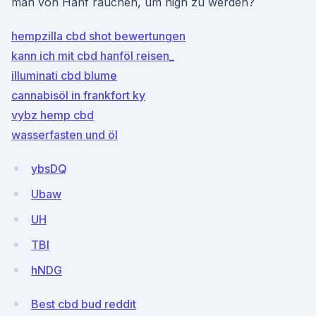
man von Hanf rauchen, um high zu werden?
hempzilla cbd shot bewertungen
kann ich mit cbd hanföl reisen_
illuminati cbd blume
cannabisöl in frankfort ky
vybz hemp cbd
wasserfasten und öl
ybsDQ
Ubaw
UH
TBl
hNDG
Best cbd bud reddit